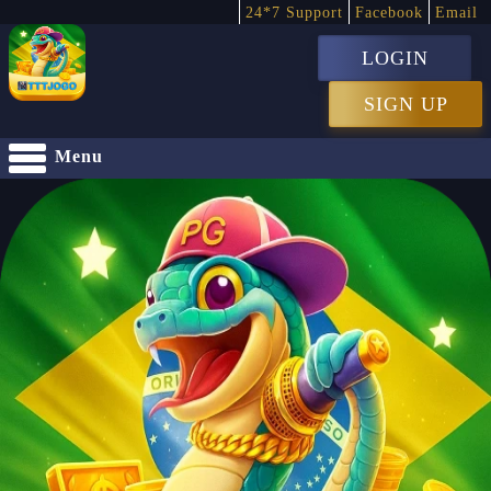
24*7 Support
Facebook
Email
LOGIN
SIGN UP
Menu