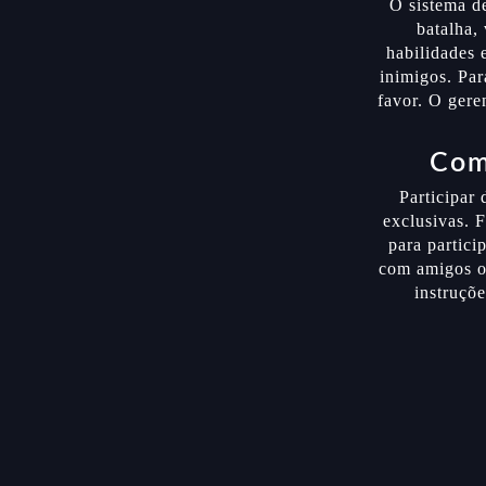
O sistema d
batalha,
habilidades 
inimigos. Par
favor. O gere
Com
Participar
exclusivas. 
para partici
com amigos ou
instruçõe