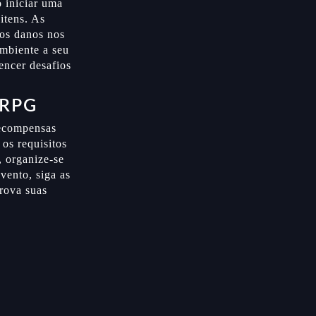
 iniciar uma
itens. As
 os danos nos
ambiente a seu
encer desafios
 RPG
recompensas
os requisitos
, organize-se
vento, siga as
prova suas