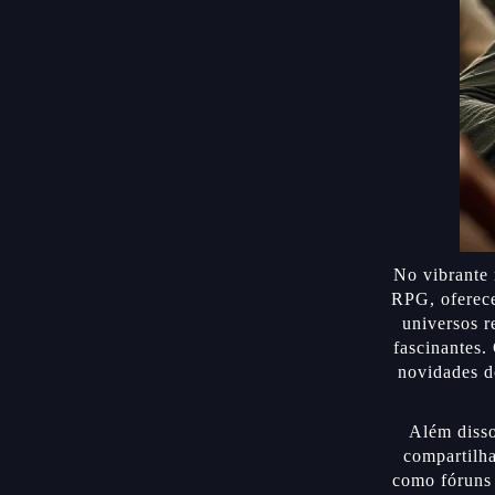
No vibrante
RPG, oferece
universos r
fascinantes.
novidades do
Além diss
compartilha
como fóruns 