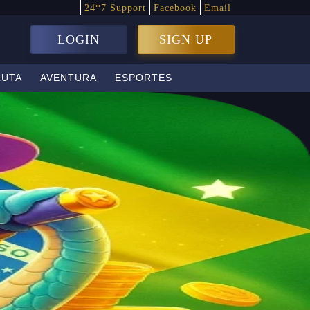
24*7 Support
Facebook
Email
LOGIN
SIGN UP
LUTA
AVENTURA
ESPORTES