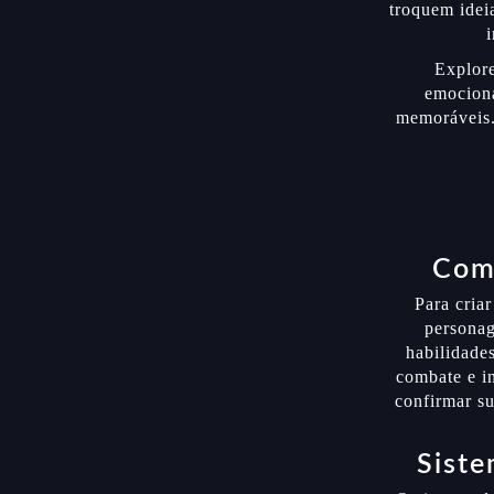
troquem idei
Explor
emociona
memoráveis.
Como
Para cria
personag
habilidades
combate e i
confirmar su
Siste