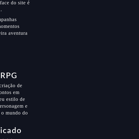
ace do site é
.
mpanhas
 momentos
ira aventura
 RPG
criação de
pontos em
eu estilo de
personagem e
ar o mundo do
licado