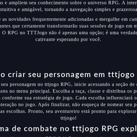
as e ampliem seu conhecimento sobre o universo RPG. A interf
intuitiva e amigável, tornando a navegação simples e prazerosa
e as novidades frequentemente adicionadas e mergulhe em ca
ntes que certamente transformarão suas sessões de jogo em
 O RPG no TTTJogo não é apenas uma opção; é uma verdade
cativante esperando por você.
 criar seu personagem em tttjogo
r seu personagem no tttjogo RPG, inicie acessando a seção de 
ens no menu principal. Escolha a raça, classe e distribua os 
 conforme sua estratégia de jogo. Cada escolha influenciará s
nteração no jogo. Após finalizar, não esqueça de nomear seu 
as escolhas. Pronto, seu aventureiro está pronto para explor
tttjogo!
ma de combate no tttjogo RPG exp