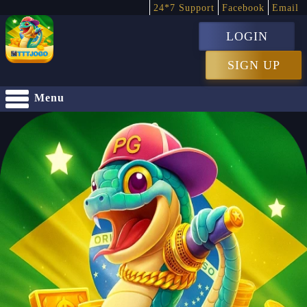
24*7 Support
Facebook
Email
LOGIN
SIGN UP
Menu